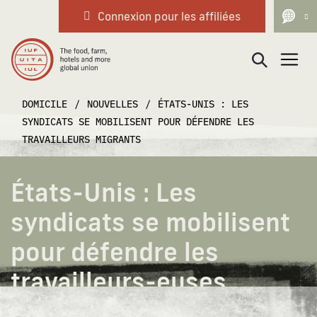
Connexion pour les affiliées
Navigation principale
DOMICILE
/
NOUVELLES
/
ÉTATS-UNIS : LES
SYNDICATS SE MOBILISENT POUR DÉFENDRE LES
TRAVAILLEURS MIGRANTS
États-Unis : Les
syndicats se mobilisent
pour défendre les
travailleurs-euses
migrant-e-s