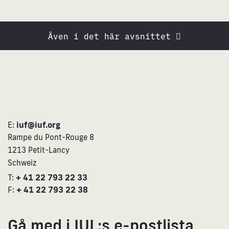
Även i det här avsnittet
E:
iuf@iuf.org
Rampe du Pont-Rouge 8
1213 Petit-Lancy
Schweiz
T:
+ 41 22 793 22 33
F:
+ 41 22 793 22 38
Gå med i IUL:s e-postlista