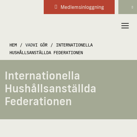
Medlems­inloggning
Huvudnavigering
HEM
/
VAD
VI GÖR
/
INTERNATIONELLA
HUSHÅLLSANSTÄLLDA FEDERATIONEN
Internationella
Hushållsanställda
Federationen