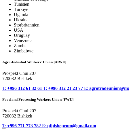
Tunisien
Türkiye
Uganda
Ukraina
Storbritannien
USA
Uruguay
Venezuela
Zambia
Zimbabwe
Agro-Industial Workers’ Union [AIWU]
Prospekt Chui 207
720032 Bishkek
T:
+996 312 61 32 61
T:
+996 312 21 23 77
E:
agrotradeunion@ma
Food and Processing Workers Union [FWU]
Prospekt Chui 207
720032 Bishkek
T:
+996 771 773 782
E:
pfpisheprom@gmail.com