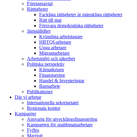
Företagsavtal
Rättigheter
Fackliga rättigheter är mänskliga rättigheter
Rätt till mat
Försvara demokratiska rättigheter
Jämställdhet
Kvinnliga arbetstagare
HBTQI-arbetare
Unga arbetare
Migrantarbetare
Arbetsmiljö och säkerhet
Politiska perspektiv
Klimatkrisen
Finansisering
Handel & Investeringar
Barnarbete
Publikationer
Där vi arbetar
Internationella sekretariatet
Regionala kontor
Kampanjer
Ansvarig för utvecklingsfinansiering
Kampanjen för snabbmatsarbetare
Fyffes
Marriott