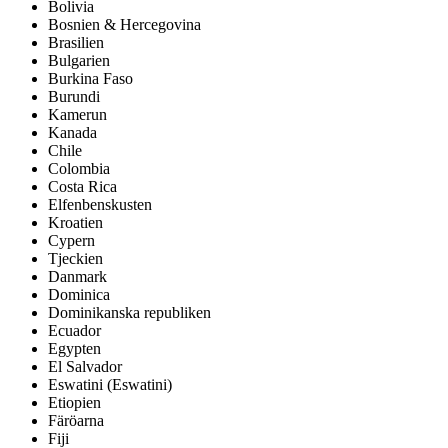
Bolivia
Bosnien & Hercegovina
Brasilien
Bulgarien
Burkina Faso
Burundi
Kamerun
Kanada
Chile
Colombia
Costa Rica
Elfenbenskusten
Kroatien
Cypern
Tjeckien
Danmark
Dominica
Dominikanska republiken
Ecuador
Egypten
El Salvador
Eswatini (Eswatini)
Etiopien
Färöarna
Fiji