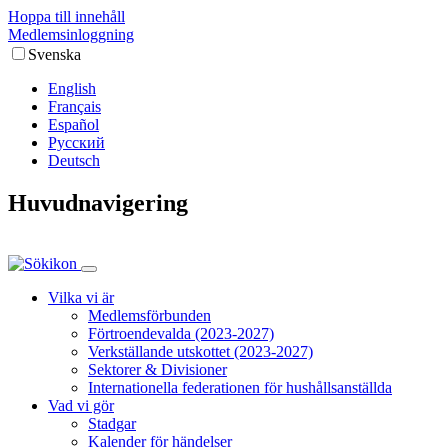
Hoppa till innehåll
Medlems­inloggning
Svenska
English
Français
Español
Русский
Deutsch
Huvudnavigering
Vilka vi är
Medlemsförbunden
Förtroendevalda (2023-2027)
Verkställande utskottet (2023-2027)
Sektorer & Divisioner
Internationella federationen för hushållsanställda
Vad vi gör
Stadgar
Kalender för händelser