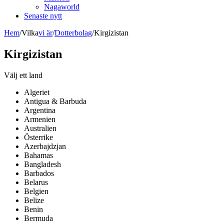
Nagaworld
Senaste nytt
Hem
/
Vilka
vi är
/
Dotterbolag
/
Kirgizistan
Kirgizistan
Välj ett land
Algeriet
Antigua & Barbuda
Argentina
Armenien
Australien
Österrike
Azerbajdzjan
Bahamas
Bangladesh
Barbados
Belarus
Belgien
Belize
Benin
Bermuda