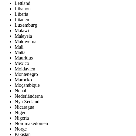
Lettland
Libanon
Liberia
Litauen
Luxemburg
Malawi
Malaysia
Maldiverna
Mali
Malta
Mauritius
Mexico
Moldavien
Montenegro
Marocko
Moçambique
Nepal
Nederländerna
Nya Zeeland
Nicaragua
Niger
Nigeria
Nordmakedonien
Norge
Pakistan