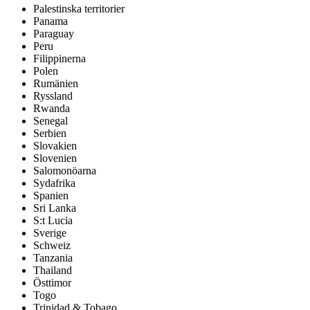
Palestinska territorier
Panama
Paraguay
Peru
Filippinerna
Polen
Rumänien
Ryssland
Rwanda
Senegal
Serbien
Slovakien
Slovenien
Salomonöarna
Sydafrika
Spanien
Sri Lanka
S:t Lucia
Sverige
Schweiz
Tanzania
Thailand
Östtimor
Togo
Trinidad & Tobago