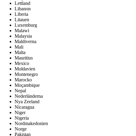
Lettland
Libanon
Liberia
Litauen
Luxemburg
Malawi
Malaysia
Maldiverna
Mali
Malta
Mauritius
Mexico
Moldavien
Montenegro
Marocko
Moçambique
Nepal
Nederländerna
Nya Zeeland
Nicaragua
Niger
Nigeria
Nordmakedonien
Norge
Pakistan