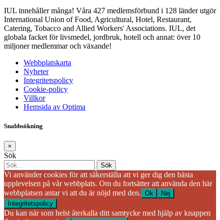
IUL innehåller många! Våra 427 medlemsförbund i 128 länder utgör
International Union of Food, Agricultural, Hotel, Restaurant,
Catering, Tobacco and Allied Workers' Associations. IUL, det
globala facket för livsmedel, jordbruk, hotell och annat: över 10
miljoner medlemmar och växande!
Webbplatskarta
Nyheter
Integritetspolicy
Cookie-policy
Villkor
Hemsida av Optima
Snabbsökning
×
Sök
Vi använder cookies för att säkerställa att vi ger dig den bästa
upplevelsen på vår webbplats. Om du fortsätter att använda den här
webbplatsen antar vi att du är nöjd med den.
Ok
Nej
Integritetspolicy
Du kan när som helst återkalla ditt samtycke med hjälp av knappen