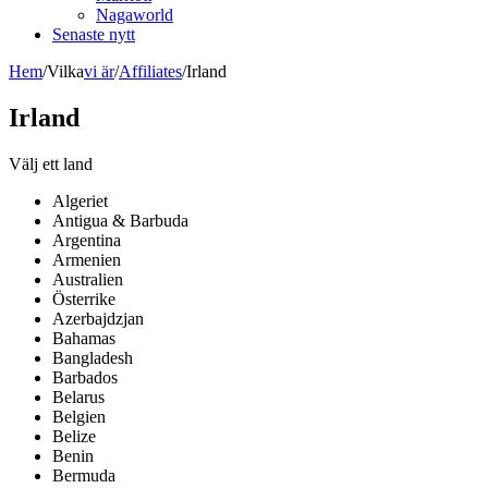
Nagaworld
Senaste nytt
Hem
/
Vilka
vi är
/
Affiliates
/
Irland
Irland
Välj ett land
Algeriet
Antigua & Barbuda
Argentina
Armenien
Australien
Österrike
Azerbajdzjan
Bahamas
Bangladesh
Barbados
Belarus
Belgien
Belize
Benin
Bermuda