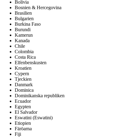
Bolivia
Bosnien & Hercegovina
Brasilien
Bulgarien
Burkina Faso
Burundi
Kamerun
Kanada
Chile
Colombia
Costa Rica
Elfenbenskusten
Kroatien
Cypern
Tjeckien
Danmark
Dominica
Dominikanska republiken
Ecuador
Egypten
El Salvador
Eswatini (Eswatini)
Etiopien
Färöarna
Fiji