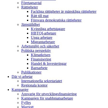
Företagsavtal
Rättigheter
Fackliga rättigheter är mänskliga rättigheter
Rätt till mat
Försvara demokratiska rättigheter
Jämställdhet
Kvinnliga arbetstagare
HBTQI-arbetare
Unga arbetare
Migrantarbetare
Arbetsmiljö och säkerhet
Politiska perspektiv
Klimatkrisen
Finansisering
Handel & Investeringar
Barnarbete
Publikationer
Där vi arbetar
Internationella sekretariatet
Regionala kontor
Kampanjer
Ansvarig för utvecklingsfinansiering
Kampanjen för snabbmatsarbetare
Fyffes
Marriott