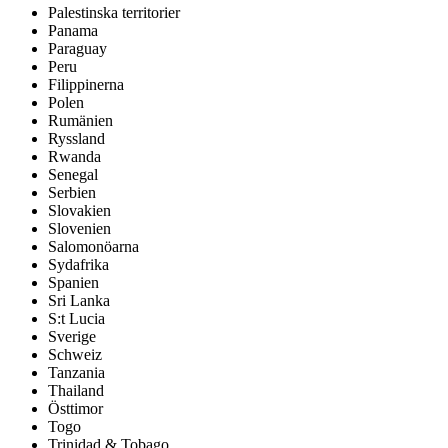
Palestinska territorier
Panama
Paraguay
Peru
Filippinerna
Polen
Rumänien
Ryssland
Rwanda
Senegal
Serbien
Slovakien
Slovenien
Salomonöarna
Sydafrika
Spanien
Sri Lanka
S:t Lucia
Sverige
Schweiz
Tanzania
Thailand
Östtimor
Togo
Trinidad & Tobago