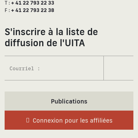
T :
+ 41 22 793 22 33
F :
+ 41 22 793 22 38
S'inscrire à la liste de
diffusion de l'UITA
S'abonne
Publications
Connexion pour les affiliées